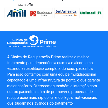
consulte
A Clínica de Recuperação Prime realiza o melhor
tratamento para dependência química e alcoolismo,
visando a reabilitação completa de seus pacientes.
Para isso contamos com uma equipe multidisciplinar
capacitada e uma infraestrutura de ponta, o que garante
maior conforto. Oferecemos também a interação com
outros pacientes a fim de promover o processo de
recuperação mais rápido, criando laços motivacionais
que ajudam nos avanços do tratamento.